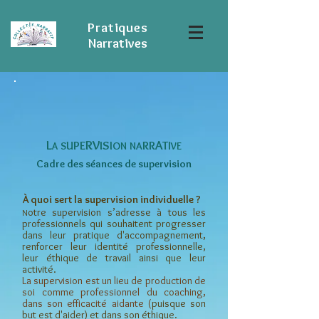
Pratiques
Narratives
L
RV
A
P
E
I
S
R
R
T
U
I
I
A
S
O
N
N
A
V
E
Cadre
des séances de supervision
À quoi sert la supervision individuelle ?
otre supervision s’adresse à tous les
N
professionnels qui souhaitent progresser
dans leur pratique d'accompagnement,
renforcer leur identité professionnelle,
leur éthique de travail ainsi que leur
activité.
La supervision est un lieu de production de
soi comme professionnel du coaching,
dans son efficacité aidante (
puisque son
but est d'aider) et dans son éthique.