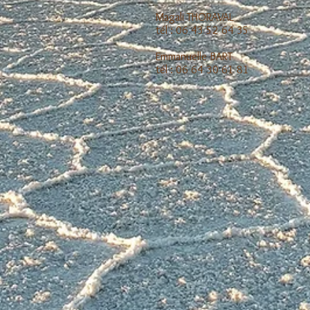
Magali THORAVAL
tél : 06 43 52 64 35
Emmanuelle BART
tél : 06 64 30 61 81