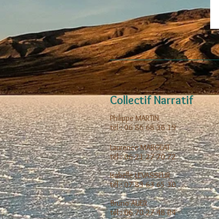
Collectif Narratif
Philippe MARTIN
tél : 06 86 68 36 19
Laurence MARGEAT
tél : 06 21 27 70 72
Isabelle LEVASSEUR
tél : 07 83 63 65 30
Bruno AUER
tél : 06 70 27 48 04