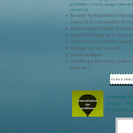
problème. C'est le rouage transvers
narratives
Revisiter les hypothèses théori
enjeux de la conversation d’exte
Repérer quand l’utiliser et comm
Explorer l’étayage de la convers
Construire des questions extern
Pratiquer sur vos cas réels
Encore pratiquer
Décider que faire après, quelles
praticien ?
Fiche à télé
Prochaine dat
Horaire : 9h
Modalités : e