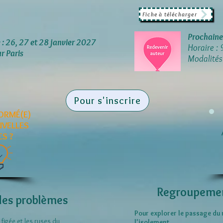
Fiche à télécharger
Prochaine 
 : 26, 27 et 28 janvier 2027
Horaire :
ur Paris
Modalités 
Pour s'inscrire
FORMÉ(E)
UVELLES
ES ?
Regroupement e
 des problèmes
Pour explorer le passage du 
 figée et les ruses du
l'isolement.