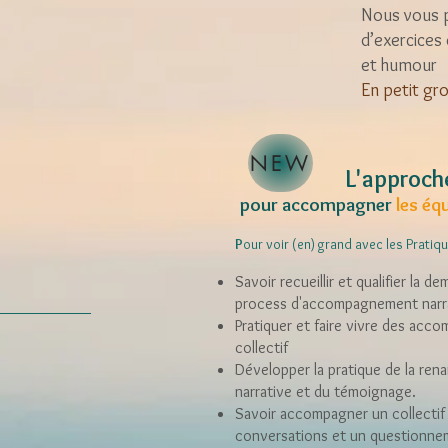
Nous vous 
d’exercices 
et humour
En petit gr
NEW
L'approche 
pour a
ccompagner
les équ
P
our v
oir (en) grand avec les Pratiq
Savoir recueillir et qualifier la
process d'accompagnement narra
Pratiquer et faire vivre des acc
collectif
Développer la pratique de la ren
narrative et du témoignage.
Savoir accompagner un collectif
conversations et un questionnem