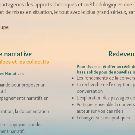
partageons des apports théoriques et méthodologiques que
et de mises en situation, le tout avec l
e plus grand sérieux, sa
oupe
narrative
Redeveni
ipes et les collectifs
Pour tisser et étoffer un récit d
base solide pour de nouvelles in
ues Narratives
Les fondements de la convers
La recherche de l'exception, p
 demande pour proposer un
conversation
tif
L'exploration des paysages de 
ompagnements narratifs en
Pratiquer ensemble la convers
auteur
sur vos cas réels
arration, la documentation
Échanger sur nos pratiques
 en s'appuyant sur des
ent narratif.