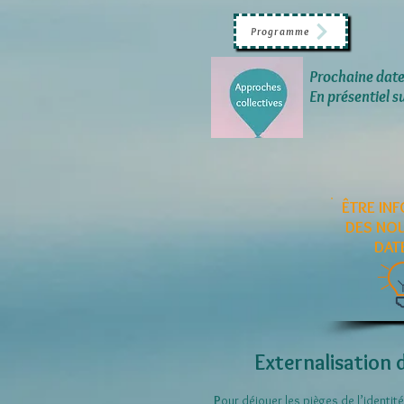
Programme
Prochaine date
En présentiel s
ÊTRE IN
DES NO
DAT
Externalisation
P
our déjouer les pièges de l’identité