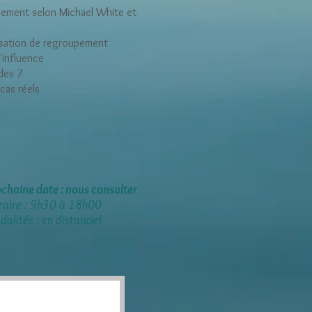
upement
selon
Michael White et
rsation
de regroupement
'influence
des 7
cas réels
chaine date : nous consulter
raire : 9h30 à 18h00
alités : en distanciel