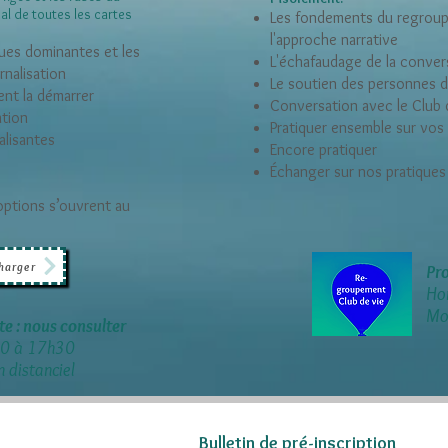
al de toutes les cartes
Les fondements du regro
l'approche narrative
ques dominantes et les
L'échafaudage de la conve
rnalisation
Le soutien des personnes d
ent la démarrer
Conversation avec le Club 
ation
Pratiquer ensemble sur vos 
alisantes
Encore pratiquer
Échanger sur nos pratiques
 options s’ouvrent au
charger
Pro
Ho
Mod
e : nous consulter
30 à 17h30
n distanciel
Bulletin de pré-inscription